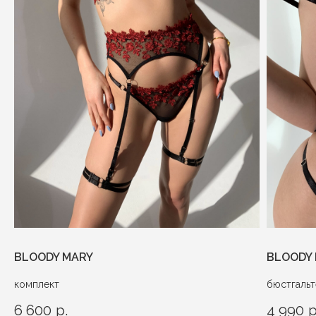
BLOODY MARY
BLOODY
комплект
бюстгаль
6 600
р.
4 990
р