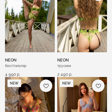
NEON
NEON
бюстгальтер
трусики
4 990
р.
2 490
р.
NEW
NEW