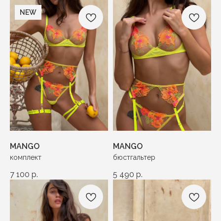
NEW
MANGO
MANGO
комплект
бюстгальтер
7 100
р.
5 490
р.