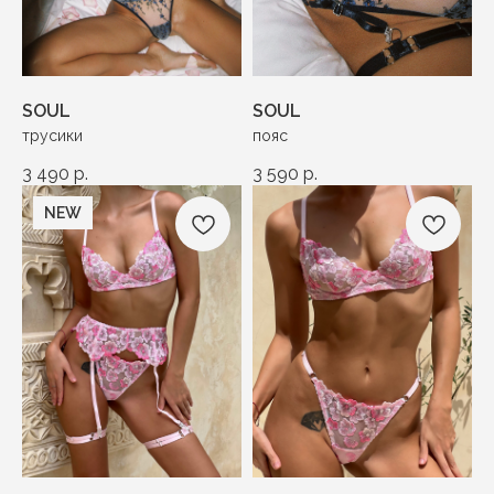
SOUL
SOUL
трусики
пояс
3 490
р.
3 590
р.
NEW