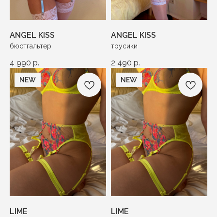
ANGEL KISS
ANGEL KISS
бюстгальтер
трусики
4 990
р.
2 490
р.
NEW
NEW
LIME
LIME