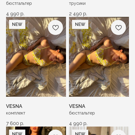
бюстгальтер
трусики
4 990
р.
2 490
р.
NEW
NEW
VESNA
VESNA
комплект
бюстгальтер
7 600
р.
4 990
р.
NEW
NEW