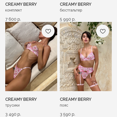
CREAMY BERRY
CREAMY BERRY
комплект
бюстгальтер
7 600
р.
5 990
р.
CREAMY BERRY
CREAMY BERRY
трусики
пояс
3 490
р.
3 590
р.