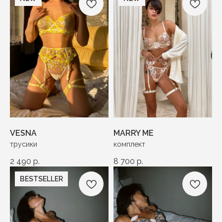
VESNA
MARRY ME
трусики
комплект
2 490
р.
8 700
р.
BESTSELLER