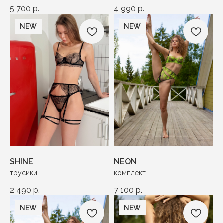
5 700
р.
4 990
р.
NEW
NEW
SHINE
NEON
трусики
комплект
2 490
р.
7 100
р.
NEW
NEW