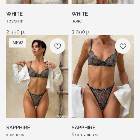
WHITE
WHITE
трусики
пояс
2 990
р.
3 090
р.
NEW
SAPPHIRE
SAPPHIRE
комплект
бюстгальтер