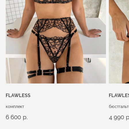
FLAWLESS
FLAWLE
комплект
бюстгаль
6 600
р.
4 990
р