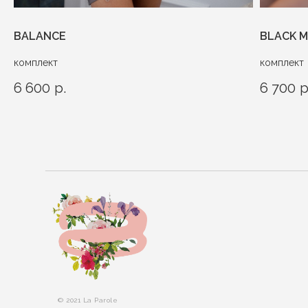
BALANCE
BLACK 
комплект
комплект
6 600
р.
6 700
р
© 2021 La Parole