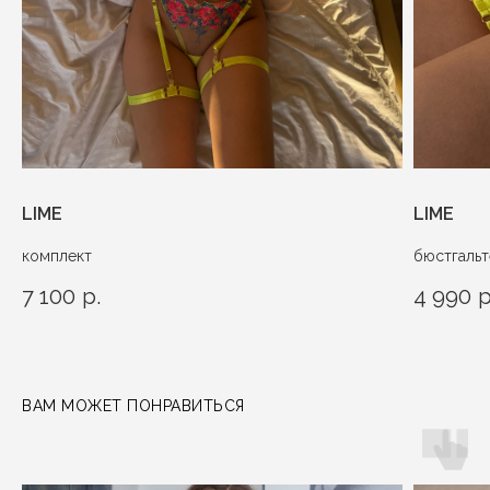
LIME
LIME
комплект
бюстгаль
7 100
р.
4 990
р
ВАМ МОЖЕТ ПОНРАВИТЬСЯ