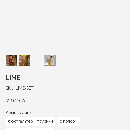
LIME
SKU:
LIME-SET
7 100
р.
Комплектация
бюстгальтер + трусики
с поясом