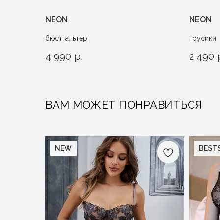
NEON
NEON
бюстгальтер
трусики
4 990
р.
2 490
ВАМ МОЖЕТ ПОНРАВИТЬСЯ
NEW
BESTS