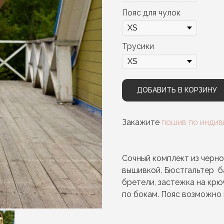
Пояс для чулок
Трусики
ДОБАВИТЬ В КОРЗИНУ
Закажите
пошив по инди
Сочный комплект из черно
вышивкой. Бюстгальтер б
бретели, застежка на крю
по бокам. Пояс возможно н