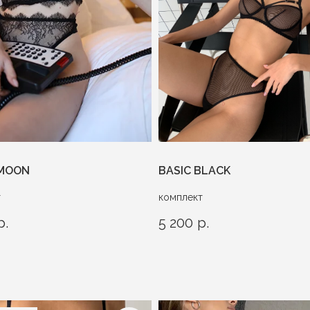
 MOON
BASIC BLACK
т
комплект
р.
5 200
р.