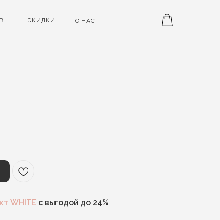
В
СКИДКИ
О НАС
кт WHITE
с выгодой до 24%